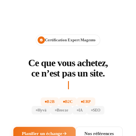
Certification Expert Magento
Ce que vous achetez,
ce n’est pas un site.
B2B
B2C
ERP
Hyvä
Breeze
IA
SEO
Planifier un échange
Nos références