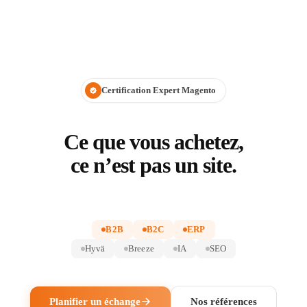
Certification Expert Magento
Ce que vous achetez,
ce n’est pas un site.
B2B
B2C
ERP
Hyvä
Breeze
IA
SEO
Planifier un échange
Nos références