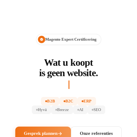
Magento Expert Certificering
Wat u koopt
is geen website.
B2B
B2C
ERP
Hyvä
Breeze
AI
SEO
Gesprek plannen
Onze referenties