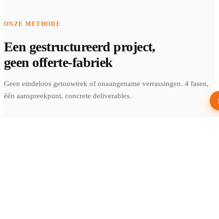
ONZE METHODE
Een gestructureerd project,
geen offerte-fabriek
Geen eindeloos getouwtrek of onaangename verrassingen. 4 fasen,
één aanspreekpunt, concrete deliverables.
01
Analyse & scope
Bezoek aan uw bedrijf, begrip van uw specificiteiten. U
ontvangt een nauwkeurige briefing: behoeften, architectuur,
budget.