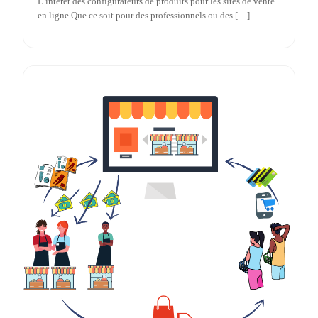
L’intérêt des configurateurs de produits pour les sites de vente
en ligne Que ce soit pour des professionnels ou des […]