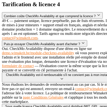
Tarification & licence
4
Combien coûte CheckMo Availability et que comprend la licence ?
49 € — paiement unique, licence perpétuelle, pas de frais récurrents. I
de mises à jour mineures + support email en français, anglais et néerla
domaine production + 1 domaine staging/dev. Le renouvellement du 
après 1 an est optionnel. Tarifs agence ou multi-store négociés direct
contact@wimakeit.com
.
Puis-je essayer CheckMo Availability avant d'acheter ?
Oui. CheckMo Availability dispose d'une démo en ligne sur
demo.wimakeit.be/module-checkmo-availability
où vous pouvez expl
l'admin et le frontend avec une installation réelle pré-remplie de donn
une évaluation plus longue, demandez une licence d'évaluation via no
formulaire de contact
— l'évaluation couvre la même scope que la lic
payante et se convertit en clé permanente à l'achat.
CheckMo Availability est-il remboursable s'il ne convient pas à mon instal
Nous étudions les demandes de remboursement au cas par cas. Si le 
livre pas ce qui est annoncé, envoyez un email à
contact@wimakeit.
l'adresse liée à votre licence. La politique de remboursement Wimakeit
publiée sur la
page Conditions Générales
et s'applique à tous les mod
cette marketplace.
Sous quelle licence CheckMo Availability est-il distribué (MIT, GPL, propri