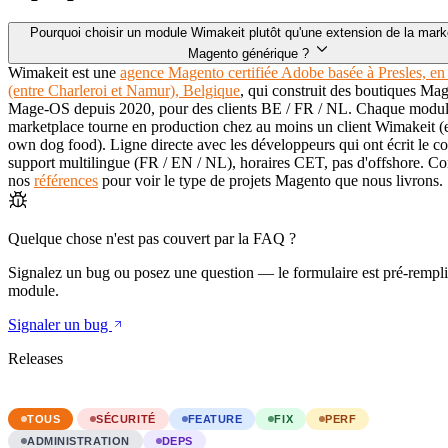
Pourquoi choisir un module Wimakeit plutôt qu'une extension de la mark
Magento générique ?
Wimakeit est une
agence Magento certifiée Adobe basée à Presles, en
(entre Charleroi et Namur), Belgique
, qui construit des boutiques Mag
Mage-OS depuis 2020, pour des clients BE / FR / NL. Chaque module
marketplace tourne en production chez au moins un client Wimakeit (
own dog food). Ligne directe avec les développeurs qui ont écrit le c
support multilingue (FR / EN / NL), horaires CET, pas d'offshore. Co
nos
références
pour voir le type de projets Magento que nous livrons.
Quelque chose n'est pas couvert par la FAQ ?
Signalez un bug ou posez une question — le formulaire est pré-rempli
module.
Signaler un bug
Releases
TOUS
SÉCURITÉ
FEATURE
FIX
PERF
ADMINISTRATION
DEPS