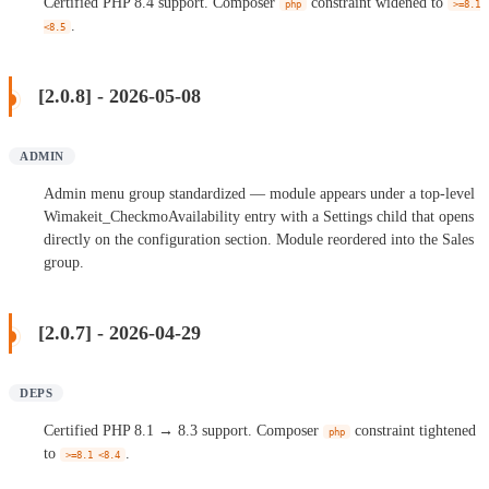
Certified PHP 8.4 support. Composer
constraint widened to
php
>=8.1
.
<8.5
[2.0.8] - 2026-05-08
ADMIN
Admin menu group standardized — module appears under a top-level
Wimakeit_CheckmoAvailability entry with a Settings child that opens
directly on the configuration section. Module reordered into the Sales
group.
[2.0.7] - 2026-04-29
DEPS
Certified PHP 8.1 → 8.3 support. Composer
constraint tightened
php
to
.
>=8.1 <8.4