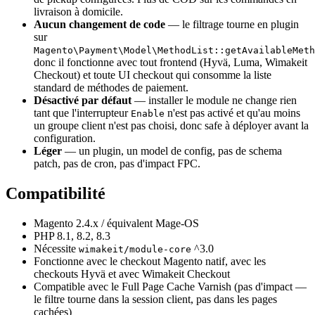
livraison à domicile.
Aucun changement de code
— le filtrage tourne en plugin
sur
Magento\Payment\Model\MethodList::getAvailableMeth
donc il fonctionne avec tout frontend (Hyvä, Luma, Wimakeit
Checkout) et toute UI checkout qui consomme la liste
standard de méthodes de paiement.
Désactivé par défaut
— installer le module ne change rien
tant que l'interrupteur
n'est pas activé et qu'au moins
Enable
un groupe client n'est pas choisi, donc safe à déployer avant la
configuration.
Léger
— un plugin, un model de config, pas de schema
patch, pas de cron, pas d'impact FPC.
Compatibilité
Magento 2.4.x / équivalent Mage-OS
PHP 8.1, 8.2, 8.3
Nécessite
^3.0
wimakeit/module-core
Fonctionne avec le checkout Magento natif, avec les
checkouts Hyvä et avec Wimakeit Checkout
Compatible avec le Full Page Cache Varnish (pas d'impact —
le filtre tourne dans la session client, pas dans les pages
cachées)