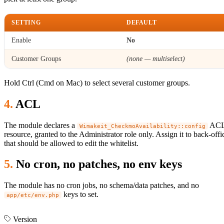
SETTING
DEFAULT
Enable
No
Customer Groups
(none — multiselect)
Hold Ctrl (Cmd on Mac) to select several customer groups.
ACL
The module declares a
AC
Wimakeit_CheckmoAvailability::config
resource, granted to the Administrator role only. Assign it to back-offi
that should be allowed to edit the whitelist.
No cron, no patches, no env keys
The module has no cron jobs, no schema/data patches, and no
keys to set.
app/etc/env.php
Version