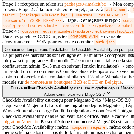
Étape 1 : récupérez un token sur
packages.wimakeit.be
→ Mon comp
Tokens. Étape 2 : à la racine de votre projet, ajoutez à
:
auth.json
basic": {"packages.wimakeit.be": {"username": "VOTRE-EMAIL",
. Étape 3 : enregistrez le repo :
"password": "VOTRE-TOKEN"}}}
compo
config repositories.wimakeit composer https://packages.wimakei
Étape 4 :
composer require wimakeit/module-checkmo-availability
Dans les pipelines CI/CD, injectez
en variable
COMPOSER_AUTH
d'environnement JSON pour éviter de commiter
.
auth.json
Combien de temps prend l'installation de CheckMo Availability en pratique
La plupart des marchands sont en ligne en 30 minutes : composer insta
min) → setup:upgrade + di:compile (5-10 min selon la taille de la sta
configuration admin (5-15 min en suivant l'onglet Installation) → smok
un produit ou une commande. Comptez plus de temps si vous avez u
custom qui override des templates similaires. L'équipe Wimakeit a livr
module sur
de nombreuses boutiques B2B et DTC en Belgique
.
Puis-je utiliser CheckMo Availability dans une migration depuis Magent
Adobe Commerce vers Mage-OS ?
CheckMo Availability est conçu pour Magento 2.4.x / Mage-OS 2.0+ e
d'équivalent Magento 1. Lors d'une migration depuis Magento 1, l'éq
Wimakeit prend en charge l'audit, la migration de données et l'intégrat
CheckMo Availability dans le nouveau back-office, dans le cadre d'u
migration Magento
. Passer d'Adobe Commerce à Mage-OS est transp
pour CheckMo Availability : même
, même code 
composer require
même schéma de base — pas de fork à maintenir, pas de changement