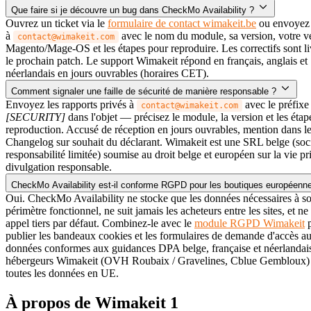
Que faire si je découvre un bug dans CheckMo Availability ?
Ouvrez un ticket via le
formulaire de contact wimakeit.be
ou envoyez 
à
avec le nom du module, sa version, votre v
contact@wimakeit.com
Magento/Mage-OS et les étapes pour reproduire. Les correctifs sont li
le prochain patch. Le support Wimakeit répond en français, anglais et
néerlandais en jours ouvrables (horaires CET).
Comment signaler une faille de sécurité de manière responsable ?
Envoyez les rapports privés à
avec le préfixe
contact@wimakeit.com
[SECURITY]
dans l'objet — précisez le module, la version et les étap
reproduction. Accusé de réception en jours ouvrables, mention dans l
Changelog sur souhait du déclarant. Wimakeit est une SRL belge (soci
responsabilité limitée) soumise au droit belge et européen sur la vie pri
divulgation responsable.
CheckMo Availability est-il conforme RGPD pour les boutiques européenn
Oui. CheckMo Availability ne stocke que les données nécessaires à s
périmètre fonctionnel, ne suit jamais les acheteurs entre les sites, et ne
appel tiers par défaut. Combinez-le avec le
module RGPD Wimakeit
p
publier les bandeaux cookies et les formulaires de demande d'accès a
données conformes aux guidances DPA belge, française et néerlandai
hébergeurs Wimakeit (OVH Roubaix / Gravelines, Cblue Gembloux)
toutes les données en UE.
À propos de Wimakeit
1