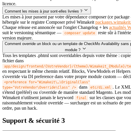
licence.
Comment les mises à jour sont-elles livrées ?
Les mises à jour passent par votre dépendance composer (ce package 
hébergée sur le registre Composer privé Wimakeit
packages.wimakeit
Chaque release est annoncée sur l'onglet Changelog + les
actualités 
suit le versioning sémantique —
reste sûr à l'intéri
composer update
version majeure.
Comment override un block ou un template de CheckMo Availability sans p
module ?
Tous les templates .phtml sont overridables depuis votre thème : copie
fichier dans
app/design/frontend/{VotreVendor}/{theme}/Wimakeit_{Module}/te
en respectant le même chemin relatif. Blocks, ViewModels et Helpers
s'override via DI preference dans votre propre module custom — décl
<preference for="Wimakeit\…\OriginalClass"
dans
. Le XML
type="VotreVendor\Override\Class" />
etc/di.xml
s'étend (préféré) ou s'override de manière standard Magento. Les mod
Wimakeit n'utilisent jamais le keyword
sur les classes que vou
final
raisonnablement vouloir override — surcharger est un scénario de pr
ordre, pas un hack.
Support & sécurité
3