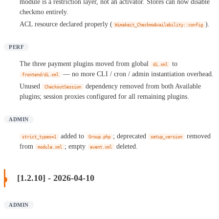
module is a restriction layer, not an activator. Stores can now disable
checkmo entirely.
ACL resource declared properly (
).
Wimakeit_CheckmoAvailability::config
PERF
The three payment plugins moved from global
to
di.xml
— no more CLI / cron / admin instantiation overhead.
frontend/di.xml
Unused
dependency removed from both Available
CheckoutSession
plugins; session proxies configured for all remaining plugins.
ADMIN
added to
; deprecated
removed
strict_types=1
Group.php
setup_version
from
; empty
deleted.
module.xml
event.xml
[1.2.10] - 2026-04-10
ADMIN