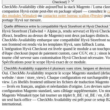
Checkout) ?
CheckMo Availability cible aujourd'hui la stack Magento / Luma clas
companion Hyvä existe peut-être en package séparé — consultez le
c
des modules Wimakeit
ou
contactez notre bureau wallon (Presles)
pou
portage Hyvä sur mesure.
Quelle différence entre la compatibilité Hyvä Storefront et Hyvä Checkout
Hyvä Storefront (Tailwind + Alpine.js, rendu serveur) et Hyvä Check
(React, headless au-dessus de Magento) sont deux packages distincts.
CheckMo Availability embarque une compatibilité Hyvä Storefront n
son frontend est rendu via les templates Hyvä, sans fallback Luma.
L'intégration Hyvä Checkout est livrée quand le module a un touchpo
d'étape checkout (input de paiement custom, case CGV, etc.) ; sinon 
tourne côté serveur sans customisation Hyvä Checkout nécessaire. Voi
Spécifications pour le scope Hyvä exact de ce module.
CheckMo Availability supporte-t-il plusieurs vues store, langues et devise
Oui. CheckMo Availability respecte le scope Magento standard (defaul
website / store / store_view). Chaque configuration est surchargeable 
view. Les libellés frontend utilisent les fichiers de traduction Magento
— livrés en français, anglais et néerlandais d'origine. Les devises suiv
configuration Magento standard, sans câblage supplémentaire. Un sto
Magento Wimakeit type fait tourner un triplet fr_BE / nl_BE / en_GB
un seul back-office — CheckMo Availability est prêt pour ce setup B
international.