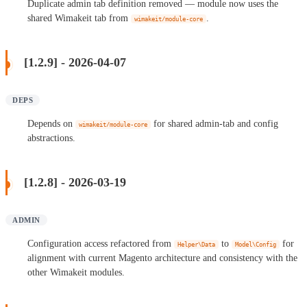
Duplicate admin tab definition removed — module now uses the
shared Wimakeit tab from
.
wimakeit/module-core
[1.2.9] - 2026-04-07
DEPS
Depends on
for shared admin-tab and config
wimakeit/module-core
abstractions.
[1.2.8] - 2026-03-19
ADMIN
Configuration access refactored from
to
for
Helper\Data
Model\Config
alignment with current Magento architecture and consistency with the
other Wimakeit modules.