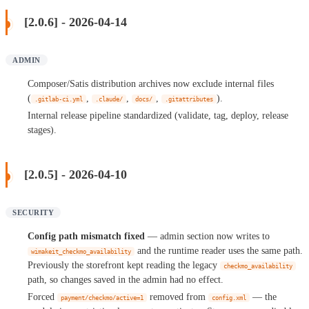
[2.0.6] - 2026-04-14
ADMIN
Composer/Satis distribution archives now exclude internal files
(
,
,
,
).
.gitlab-ci.yml
.claude/
docs/
.gitattributes
Internal release pipeline standardized (validate, tag, deploy, release
stages).
[2.0.5] - 2026-04-10
SECURITY
Config path mismatch fixed
— admin section now writes to
and the runtime reader uses the same path.
wimakeit_checkmo_availability
Previously the storefront kept reading the legacy
checkmo_availability
path, so changes saved in the admin had no effect.
Forced
removed from
— the
payment/checkmo/active=1
config.xml