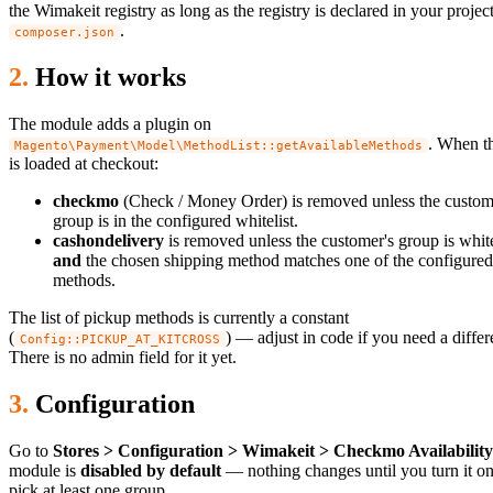
the Wimakeit registry as long as the registry is declared in your project
.
composer.json
How it works
The module adds a plugin on
. When t
Magento\Payment\Model\MethodList::getAvailableMethods
is loaded at checkout:
checkmo
(Check / Money Order) is removed unless the custom
group is in the configured whitelist.
cashondelivery
is removed unless the customer's group is white
and
the chosen shipping method matches one of the configure
methods.
The list of pickup methods is currently a constant
(
) — adjust in code if you need a differe
Config::PICKUP_AT_KITCROSS
There is no admin field for it yet.
Configuration
Go to
Stores > Configuration > Wimakeit > Checkmo Availability
module is
disabled by default
— nothing changes until you turn it o
pick at least one group.