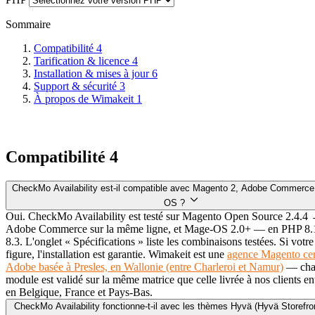
Sommaire
Compatibilité
4
Tarification & licence
4
Installation & mises à jour
6
Support & sécurité
3
À propos de Wimakeit
1
Compatibilité
4
CheckMo Availability est-il compatible avec Magento 2, Adobe Commerce
OS ?
Oui. CheckMo Availability est testé sur Magento Open Source 2.4.4 
Adobe Commerce sur la même ligne, et Mage-OS 2.0+ — en PHP 8.1,
8.3. L'onglet « Spécifications » liste les combinaisons testées. Si votre
figure, l'installation est garantie. Wimakeit est une
agence Magento cer
Adobe basée à Presles, en Wallonie (entre Charleroi et Namur)
— cha
module est validé sur la même matrice que celle livrée à nos clients en
en Belgique, France et Pays-Bas.
CheckMo Availability fonctionne-t-il avec les thèmes Hyvä (Hyvä Storefro