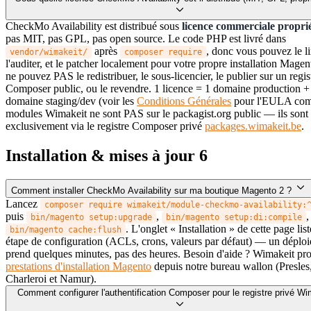
CheckMo Availability est distribué sous
licence commerciale proprié
pas MIT, pas GPL, pas open source. Le code PHP est livré dans
après
, donc vous pouvez le li
vendor/wimakeit/
composer require
l'auditer, et le patcher localement pour votre propre installation Mage
ne pouvez PAS le redistribuer, le sous-licencier, le publier sur un regis
Composer public, ou le revendre. 1 licence = 1 domaine production +
domaine staging/dev (voir les
Conditions Générales
pour l'EULA comp
modules Wimakeit ne sont PAS sur le packagist.org public — ils sont 
exclusivement via le registre Composer privé
packages.wimakeit.be
.
Installation & mises à jour
6
Comment installer CheckMo Availability sur ma boutique Magento 2 ?
Lancez
composer require wimakeit/module-checkmo-availability:
puis
,
,
bin/magento setup:upgrade
bin/magento setup:di:compile
. L'onglet « Installation » de cette page li
bin/magento cache:flush
étape de configuration (ACLs, crons, valeurs par défaut) — un déplo
prend quelques minutes, pas des heures. Besoin d'aide ? Wimakeit pr
prestations d'installation Magento
depuis notre bureau wallon (Presles,
Charleroi et Namur).
Comment configurer l'authentification Composer pour le registre privé Wi