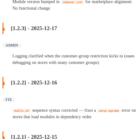
Module version bumped in
for marketplace alignment.
composer.json
No functional change.
[1.2.3] - 2025-12-17
ADMIN
Logging clarified when the customer-group restriction kicks in (eases
debugging on stores with many customer groups).
[1.2.2] - 2025-12-16
FIX
sequence syntax corrected — fixes a
error on
module.xml
setup:upgrade
stores that load modules in dependency order.
[1.2.1] - 2025-12-15