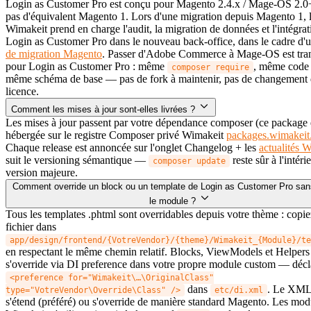
Login as Customer Pro est conçu pour Magento 2.4.x / Mage-OS 2.0+
pas d'équivalent Magento 1. Lors d'une migration depuis Magento 1, 
Wimakeit prend en charge l'audit, la migration de données et l'intégrat
Login as Customer Pro dans le nouveau back-office, dans le cadre d'
de migration Magento
. Passer d'Adobe Commerce à Mage-OS est tra
pour Login as Customer Pro : même
, même code
composer require
même schéma de base — pas de fork à maintenir, pas de changement
licence.
Comment les mises à jour sont-elles livrées ?
Les mises à jour passent par votre dépendance composer (ce package 
hébergée sur le registre Composer privé Wimakeit
packages.wimakeit
Chaque release est annoncée sur l'onglet Changelog + les
actualités 
suit le versioning sémantique —
reste sûr à l'intéri
composer update
version majeure.
Comment override un block ou un template de Login as Customer Pro san
le module ?
Tous les templates .phtml sont overridables depuis votre thème : copie
fichier dans
app/design/frontend/{VotreVendor}/{theme}/Wimakeit_{Module}/te
en respectant le même chemin relatif. Blocks, ViewModels et Helpers
s'override via DI preference dans votre propre module custom — décl
<preference for="Wimakeit\…\OriginalClass"
dans
. Le XML
type="VotreVendor\Override\Class" />
etc/di.xml
s'étend (préféré) ou s'override de manière standard Magento. Les mod