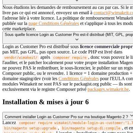
Nous étudions les demandes de remboursement au cas par cas. Si le 
livre pas ce qui est annoncé, envoyez un email à
contact@wimakeit.
l'adresse liée à votre licence. La politique de remboursement Wimakeit
publiée sur la
page Conditions Générales
et s'applique à tous les mod
cette marketplace.
Sous quelle licence Login as Customer Pro est-il distribué (MIT, GPL, propr
Login as Customer Pro est distribué sous
licence commerciale propri
pas MIT, pas GPL, pas open source. Le code PHP est livré dans
après
, donc vous pouvez le li
vendor/wimakeit/
composer require
l'auditer, et le patcher localement pour votre propre installation Mage
ne pouvez PAS le redistribuer, le sous-licencier, le publier sur un regis
Composer public, ou le revendre. 1 licence = 1 domaine production +
domaine staging/dev (voir les
Conditions Générales
pour l'EULA comp
modules Wimakeit ne sont PAS sur le packagist.org public — ils sont 
exclusivement via le registre Composer privé
packages.wimakeit.be
.
Installation & mises à jour
6
Comment installer Login as Customer Pro sur ma boutique Magento 2 ?
Lancez
composer require wimakeit/module-login-as-customer:^1.
,
, et e
bin/magento setup:upgrade
bin/magento setup:di:compile