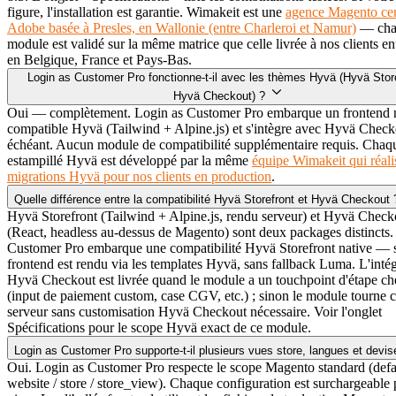
figure, l'installation est garantie. Wimakeit est une
agence Magento cer
Adobe basée à Presles, en Wallonie (entre Charleroi et Namur)
— cha
module est validé sur la même matrice que celle livrée à nos clients en
en Belgique, France et Pays-Bas.
Login as Customer Pro fonctionne-t-il avec les thèmes Hyvä (Hyvä Store
Hyvä Checkout) ?
Oui — complètement. Login as Customer Pro embarque un frontend n
compatible Hyvä (Tailwind + Alpine.js) et s'intègre avec Hyvä Checko
échéant. Aucun module de compatibilité supplémentaire requis. Cha
estampillé Hyvä est développé par la même
équipe Wimakeit qui réali
migrations Hyvä pour nos clients en production
.
Quelle différence entre la compatibilité Hyvä Storefront et Hyvä Checkout
Hyvä Storefront (Tailwind + Alpine.js, rendu serveur) et Hyvä Check
(React, headless au-dessus de Magento) sont deux packages distincts.
Customer Pro embarque une compatibilité Hyvä Storefront native — 
frontend est rendu via les templates Hyvä, sans fallback Luma. L'inté
Hyvä Checkout est livrée quand le module a un touchpoint d'étape c
(input de paiement custom, case CGV, etc.) ; sinon le module tourne c
serveur sans customisation Hyvä Checkout nécessaire. Voir l'onglet
Spécifications pour le scope Hyvä exact de ce module.
Login as Customer Pro supporte-t-il plusieurs vues store, langues et devi
Oui. Login as Customer Pro respecte le scope Magento standard (defau
website / store / store_view). Chaque configuration est surchargeable 