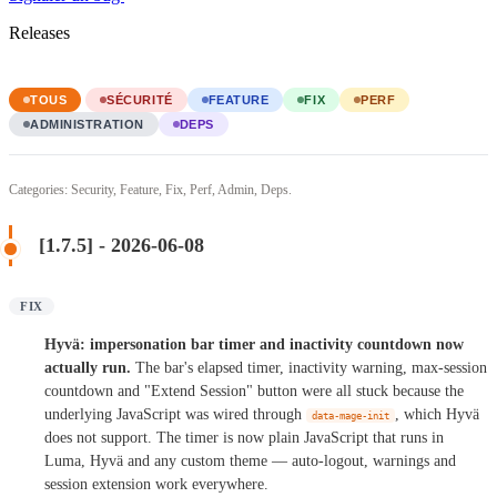
Releases
TOUS
SÉCURITÉ
FEATURE
FIX
PERF
ADMINISTRATION
DEPS
Categories: Security, Feature, Fix, Perf, Admin, Deps.
[1.7.5] - 2026-06-08
FIX
Hyvä: impersonation bar timer and inactivity countdown now
actually run.
The bar's elapsed timer, inactivity warning, max-session
countdown and "Extend Session" button were all stuck because the
underlying JavaScript was wired through
, which Hyvä
data-mage-init
does not support. The timer is now plain JavaScript that runs in
Luma, Hyvä and any custom theme — auto-logout, warnings and
session extension work everywhere.