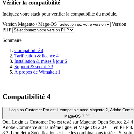
Vérifier la compatibilité
Indiquez votre stack pour vérifier la compatibilité du module.
Version Magento / Mage-OS
Version
PHP
Sommaire
Compatibilité
4
Tarification & licence
4
Installation & mises à jour
6
Support & sécurité
3
À propos de Wimakeit
1
Compatibilité
4
Login as Customer Pro est-il compatible avec Magento 2, Adobe Comm
Mage-OS ?
Oui. Login as Customer Pro est testé sur Magento Open Source 2.4.4
Adobe Commerce sur la même ligne, et Mage-OS 2.0+ — en PHP 8.1,
8.3. L'onglet « Spécifications » liste les combinaisons testées. Si votre