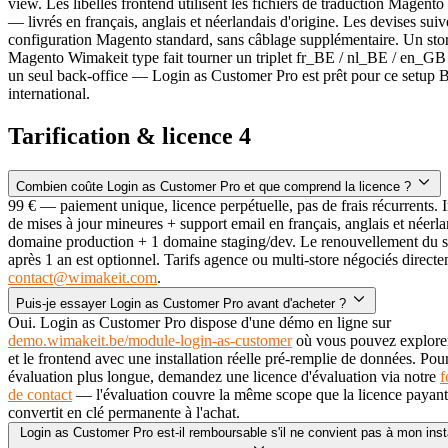
view. Les libellés frontend utilisent les fichiers de traduction Magento
— livrés en français, anglais et néerlandais d'origine. Les devises suiv
configuration Magento standard, sans câblage supplémentaire. Un sto
Magento Wimakeit type fait tourner un triplet fr_BE / nl_BE / en_GB
un seul back-office — Login as Customer Pro est prêt pour ce setup 
international.
Tarification & licence
4
Combien coûte Login as Customer Pro et que comprend la licence ?
99 € — paiement unique, licence perpétuelle, pas de frais récurrents. I
de mises à jour mineures + support email en français, anglais et néerla
domaine production + 1 domaine staging/dev. Le renouvellement du 
après 1 an est optionnel. Tarifs agence ou multi-store négociés direct
contact@wimakeit.com
.
Puis-je essayer Login as Customer Pro avant d'acheter ?
Oui. Login as Customer Pro dispose d'une démo en ligne sur
demo.wimakeit.be/module-login-as-customer
où vous pouvez explorer
et le frontend avec une installation réelle pré-remplie de données. Pou
évaluation plus longue, demandez une licence d'évaluation via notre
f
de contact
— l'évaluation couvre la même scope que la licence payant
convertit en clé permanente à l'achat.
Login as Customer Pro est-il remboursable s'il ne convient pas à mon insta