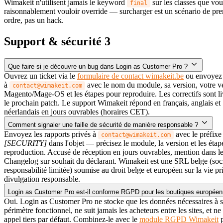
Wimakeit n'utilisent jamais le keyword
sur les classes que vou
final
raisonnablement vouloir override — surcharger est un scénario de pr
ordre, pas un hack.
Support & sécurité
3
Que faire si je découvre un bug dans Login as Customer Pro ?
Ouvrez un ticket via le
formulaire de contact wimakeit.be
ou envoyez 
à
avec le nom du module, sa version, votre v
contact@wimakeit.com
Magento/Mage-OS et les étapes pour reproduire. Les correctifs sont li
le prochain patch. Le support Wimakeit répond en français, anglais et
néerlandais en jours ouvrables (horaires CET).
Comment signaler une faille de sécurité de manière responsable ?
Envoyez les rapports privés à
avec le préfixe
contact@wimakeit.com
[SECURITY]
dans l'objet — précisez le module, la version et les étap
reproduction. Accusé de réception en jours ouvrables, mention dans l
Changelog sur souhait du déclarant. Wimakeit est une SRL belge (soci
responsabilité limitée) soumise au droit belge et européen sur la vie pri
divulgation responsable.
Login as Customer Pro est-il conforme RGPD pour les boutiques europée
Oui. Login as Customer Pro ne stocke que les données nécessaires à 
périmètre fonctionnel, ne suit jamais les acheteurs entre les sites, et ne
appel tiers par défaut. Combinez-le avec le
module RGPD Wimakeit
p