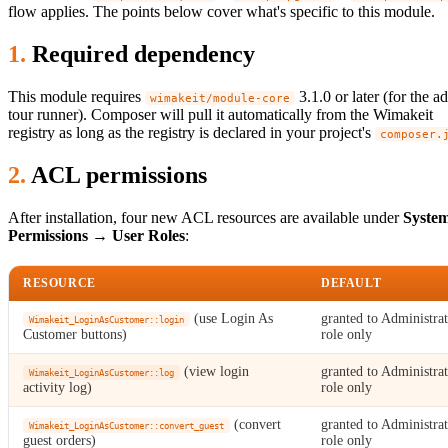
flow applies. The points below cover what's specific to this module.
Required dependency
This module requires
3.1.0 or later (for the a
wimakeit/module-core
tour runner). Composer will pull it automatically from the Wimakeit
registry as long as the registry is declared in your project's
composer.
ACL permissions
After installation, four new ACL resources are available under
Syste
Permissions → User Roles
:
RESOURCE
DEFAULT
(use Login As
granted to Administra
Wimakeit_LoginAsCustomer::login
Customer buttons)
role only
(view login
granted to Administra
Wimakeit_LoginAsCustomer::log
activity log)
role only
(convert
granted to Administra
Wimakeit_LoginAsCustomer::convert_guest
guest orders)
role only