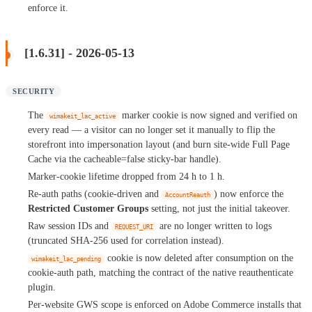
enforce it.
[1.6.31] - 2026-05-13
SECURITY
The
marker cookie is now signed and verified on
wimakeit_lac_active
every read — a visitor can no longer set it manually to flip the
storefront into impersonation layout (and burn site-wide Full Page
Cache via the cacheable=false sticky-bar handle).
Marker-cookie lifetime dropped from 24 h to 1 h.
Re-auth paths (cookie-driven and
) now enforce the
AccountReauth
Restricted Customer Groups
setting, not just the initial takeover.
Raw session IDs and
are no longer written to logs
REQUEST_URI
(truncated SHA-256 used for correlation instead).
cookie is now deleted after consumption on the
wimakeit_lac_pending
cookie-auth path, matching the contract of the native reauthenticate
plugin.
Per-website GWS scope is enforced on Adobe Commerce installs that