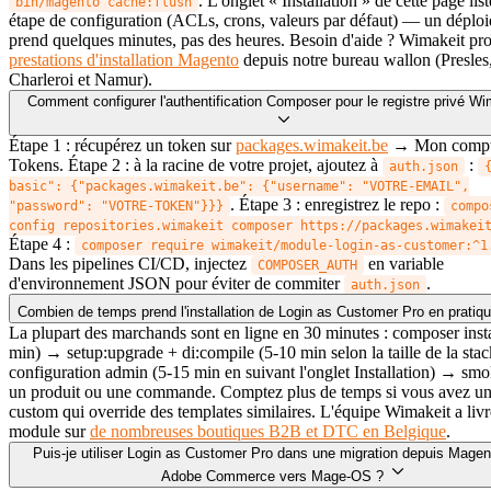
. L'onglet « Installation » de cette page li
bin/magento cache:flush
étape de configuration (ACLs, crons, valeurs par défaut) — un déplo
prend quelques minutes, pas des heures. Besoin d'aide ? Wimakeit pr
prestations d'installation Magento
depuis notre bureau wallon (Presles,
Charleroi et Namur).
Comment configurer l'authentification Composer pour le registre privé Wi
Étape 1 : récupérez un token sur
packages.wimakeit.be
→ Mon comp
Tokens. Étape 2 : à la racine de votre projet, ajoutez à
:
auth.json
basic": {"packages.wimakeit.be": {"username": "VOTRE-EMAIL",
. Étape 3 : enregistrez le repo :
"password": "VOTRE-TOKEN"}}}
compo
config repositories.wimakeit composer https://packages.wimakei
Étape 4 :
composer require wimakeit/module-login-as-customer:^1
Dans les pipelines CI/CD, injectez
en variable
COMPOSER_AUTH
d'environnement JSON pour éviter de commiter
.
auth.json
Combien de temps prend l'installation de Login as Customer Pro en pratiq
La plupart des marchands sont en ligne en 30 minutes : composer insta
min) → setup:upgrade + di:compile (5-10 min selon la taille de la sta
configuration admin (5-15 min en suivant l'onglet Installation) → smok
un produit ou une commande. Comptez plus de temps si vous avez u
custom qui override des templates similaires. L'équipe Wimakeit a livr
module sur
de nombreuses boutiques B2B et DTC en Belgique
.
Puis-je utiliser Login as Customer Pro dans une migration depuis Magen
Adobe Commerce vers Mage-OS ?