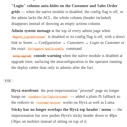
"Login" column auto-hides on the Customer and Sales Order
grids
— when the native module is disabled, the config flag is off, or
the admin lacks the ACL, the whole column (header included)
disappears instead of showing an empty actions column.
Admin system message
at the top of every admin page when
is disabled or its config flag is off, with a direct
Magento_LoginAsCustomer
link to
Stores → Configuration → Customers → Login as Customer
or
the exact
command.
bin/magento module:enable
console warning
when the native module is disabled at
setup:upgrade
upgrade time, surfacing the misconfiguration to the operator running
the deploy rather than only to admins after the fact.
FIX
Hyvä storefront
: the post-impersonation "proceed" page no longer
hangs on
— added a plain-JS fallback so
/wimakeit-lac/login/proceed/
the redirect to
works on Hyvä as well as Luma.
/customer/account
Sticky bar no longer overlaps the Hyvä top header / menu
— the
impersonation bar now pushes Hyvä's sticky header down to 48px
(36px on mobile) instead of sitting on top of it.