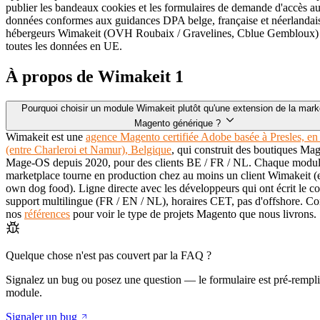
publier les bandeaux cookies et les formulaires de demande d'accès a
données conformes aux guidances DPA belge, française et néerlandai
hébergeurs Wimakeit (OVH Roubaix / Gravelines, Cblue Gembloux)
toutes les données en UE.
À propos de Wimakeit
1
Pourquoi choisir un module Wimakeit plutôt qu'une extension de la mark
Magento générique ?
Wimakeit est une
agence Magento certifiée Adobe basée à Presles, en
(entre Charleroi et Namur), Belgique
, qui construit des boutiques Mag
Mage-OS depuis 2020, pour des clients BE / FR / NL. Chaque module
marketplace tourne en production chez au moins un client Wimakeit (
own dog food). Ligne directe avec les développeurs qui ont écrit le c
support multilingue (FR / EN / NL), horaires CET, pas d'offshore. Co
nos
références
pour voir le type de projets Magento que nous livrons.
Quelque chose n'est pas couvert par la FAQ ?
Signalez un bug ou posez une question — le formulaire est pré-rempli
module.
Signaler un bug