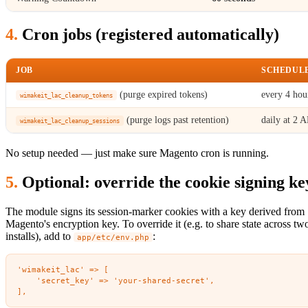
Cron jobs (registered automatically)
JOB
SCHEDUL
(purge expired tokens)
every 4 hou
wimakeit_lac_cleanup_tokens
(purge logs past retention)
daily at 2 
wimakeit_lac_cleanup_sessions
No setup needed — just make sure Magento cron is running.
Optional: override the cookie signing ke
The module signs its session-marker cookies with a key derived from
Magento's encryption key. To override it (e.g. to share state across tw
installs), add to
:
app/etc/env.php
'wimakeit_lac' => [

    'secret_key' => 'your-shared-secret',
