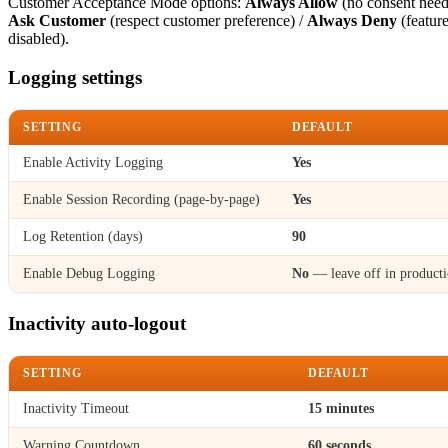
Customer Acceptance Mode options:
Always Allow
(no consent need
Ask Customer
(respect customer preference) /
Always Deny
(featur
disabled).
Logging settings
SETTING
DEFAULT
Enable Activity Logging
Yes
Enable Session Recording (page-by-page)
Yes
Log Retention (days)
90
Enable Debug Logging
No
— leave off in product
Inactivity auto-logout
SETTING
DEFAULT
Inactivity Timeout
15 minutes
Warning Countdown
60 seconds