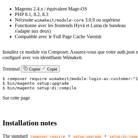
Magento 2.4.x / équivalent Mage-OS
PHP 8.1, 8.2, 8.3
Nécessite
3.0.9 ou supérieur
wimakeit/module-core
Fonctionne avec les frontends Hyvä et Luma (le bandeau
s'adapte aux deux)
Compatible avec le Full Page Cache Varnish
Installez ce module via Composer. Assurez-vous que votre auth.json e
configuré avec vos identifiants Wimakeit.
Terminal
Copier
Copié
$ 
$ 
$ 
bin/magento setup:di:compile
Sur cette page
Installation notes
The standard
+
+
composer require
setup:upgrade
setup:di:comp