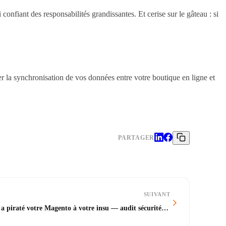
onfiant des responsabilités grandissantes. Et cerise sur le gâteau : si
ser la synchronisation de vos données entre votre boutique en ligne et
PARTAGER
SUIVANT
Polyfill.io : la faille supply chain qui a piraté votre Magento à votre insu — audit sécurité front-end 2026