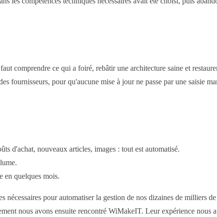
s les compétences techniques nécessaires avait été choisi, puis abando
ut comprendre ce qui a foiré, rebâtir une architecture saine et restaurer 
des fournisseurs, pour qu'aucune mise à jour ne passe par une saisie ma
ts d'achat, nouveaux articles, images : tout est automatisé.
lume.
ne en quelques mois.
 nécessaires pour automatiser la gestion de nos dizaines de milliers de p
usement nous avons ensuite rencontré WiMakeIT. Leur expérience nous a