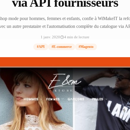
via API fournisseurs
shop mode pour hommes, femmes et enfants, confie à WiMakeIT la refon
ec un autre prestataire et l'automatisation complète du catalogue via AP
1 janv. 2020
4 min de lecture
#API
#E-commerce
#Magento