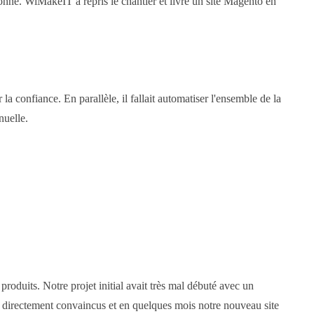
nné. WiMakeIT a repris le chantier et livré un site Magento en
la confiance. En parallèle, il fallait automatiser l'ensemble de la
nuelle.
roduits. Notre projet initial avait très mal débuté avec un
 directement convaincus et en quelques mois notre nouveau site