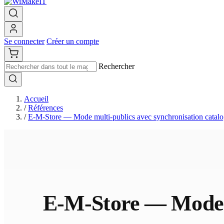
Se connecter
Créer un compte
Rechercher
Accueil
/
Références
/
E-M-Store — Mode multi-publics avec synchronisation catalo
E-M-Store — Mode m