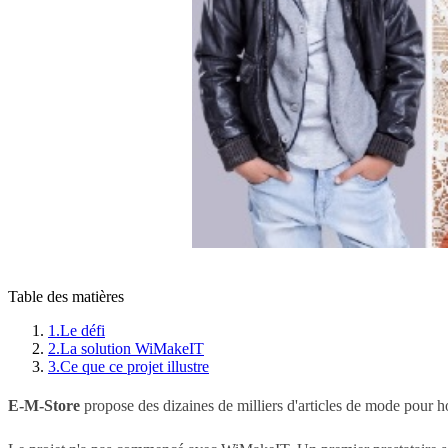
Table des matières
1.
Le défi
2.
La solution WiMakeIT
3.
Ce que ce projet illustre
E-M-Store
propose des dizaines de milliers d'articles de mode pour h