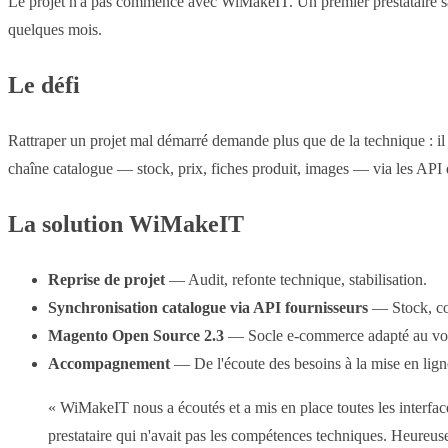
Le projet n'a pas commencé avec WiMakeIT. Un premier prestataire san
quelques mois.
Le défi
Rattraper un projet mal démarré demande plus que de la technique : il fa
chaîne catalogue — stock, prix, fiches produit, images — via les API 
La solution WiMakeIT
Reprise de projet
— Audit, refonte technique, stabilisation.
Synchronisation catalogue via API fournisseurs
— Stock, coû
Magento Open Source 2.3
— Socle e-commerce adapté au vo
Accompagnement
— De l'écoute des besoins à la mise en lig
« WiMakeIT nous a écoutés et a mis en place toutes les interfaces
prestataire qui n'avait pas les compétences techniques. Heure