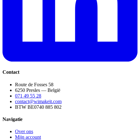
Contact
Route de Fosses 58
6250 Presles — België
071 49 55 28
contact@wimakeit.com
BTW BE0740 885 802
Navigatie
Over ons
Mijn account