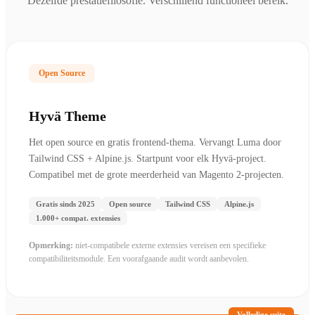
Dezelfde prestatiefilosofie. Verschillend functioneel bereik.
Open Source
Hyvä Theme
Het open source en gratis frontend-thema. Vervangt Luma door
Tailwind CSS + Alpine.js. Startpunt voor elk Hyvä-project.
Compatibel met de grote meerderheid van Magento 2-projecten.
Gratis sinds 2025
Open source
Tailwind CSS
Alpine.js
1.000+ compat. extensies
Opmerking:
niet-compatibele externe extensies vereisen een specifieke
compatibiliteitsmodule. Een voorafgaande audit wordt aanbevolen.
Volledige suite