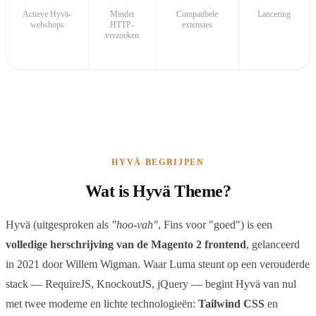
Actieve Hyvä-
Minder
Compatibele
Lancering
webshops
HTTP-
extensies
verzoeken
HYVÄ BEGRIJPEN
Wat is Hyvä Theme?
Hyvä (uitgesproken als
"hoo-vah"
, Fins voor "goed") is een
volledige herschrijving van de Magento 2 frontend
, gelanceerd
in 2021 door Willem Wigman. Waar Luma steunt op een verouderde
stack — RequireJS, KnockoutJS, jQuery — begint Hyvä van nul
met twee moderne en lichte technologieën:
Tailwind CSS
en