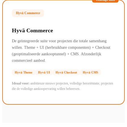
Hyvä Commerce
Hyvä Commerce
De geïntegreerde suite voor projecten die totale samenhang
willen. Theme + UI (herbruikbare componenten) + Checkout
(geoptimaliseerde aankooptunnel) + CMS. Afzonderlijk
commercieel aanbod.
Hyvä Theme
Hyvä UI
Hyvä Checkout
Hyvä CMS
Ideaal voor:
ambitieuze nieuwe projecten, volledige heroriëntatie, projecten
die de volledige aankoopervaring willen beheersen.