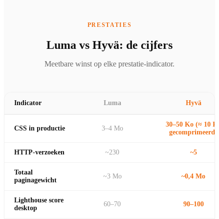
PRESTATIES
Luma vs Hyvä: de cijfers
Meetbare winst op elke prestatie-indicator.
Indicator
Luma
Hyvä
30–50 Ko (≈ 10 K
CSS in productie
3–4 Mo
gecomprimeerd)
HTTP-verzoeken
~230
~5
Totaal
~3 Mo
~0,4 Mo
paginagewicht
Lighthouse score
60–70
90–100
desktop