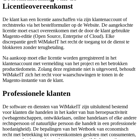
Licentieovereenkomst
De klant kan een licentie aanschaffen via zijn klantenaccount of
rechtstreeks via het bestelformulier op de Website. De aangekochte
licentie moet exact overeenkomen met de door de klant gebruikte
Magento-editie (Open Source, Enterprise of Cloud). Elke
discrepantie geeft WiMakeIT het recht de toegang tot de dienst te
blokkeren zonder terugbetaling.
Na aankoop moet elke licentie worden geregistreerd in het
klantenaccount met vermelding van het project en het betrokken
productiedomein. Zolang deze registratie niet is uitgevoerd, behoudt
WiMakeIT zich het recht voor waarschuwingen te tonen in de
Magento-instantie van de klant.
Professionele klanten
De software en diensten van WiMakeIT zijn uitsluitend bestemd
voor klanten die handelen in het kader van hun beroepsactiviteit
(webagentschappen, ontwikkelaars, online handelaars of elke andere
rechtspersoon of natuurlijke persoon die handelt in een professionele
hoedanigheid). De bepalingen van het Wetboek van economisch
recht met betrekking tot overeenkomsten gesloten met consumenten,