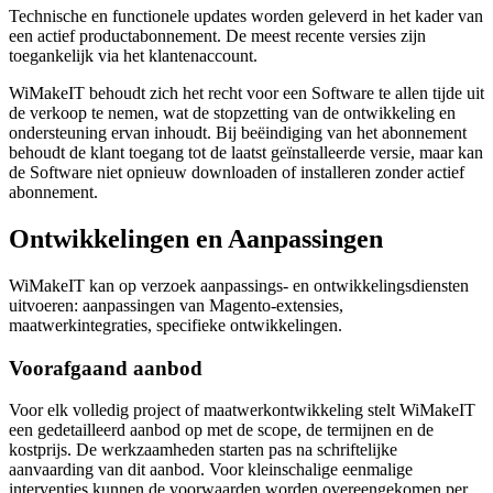
Technische en functionele updates worden geleverd in het kader van
een actief productabonnement. De meest recente versies zijn
toegankelijk via het klantenaccount.
WiMakeIT behoudt zich het recht voor een Software te allen tijde uit
de verkoop te nemen, wat de stopzetting van de ontwikkeling en
ondersteuning ervan inhoudt. Bij beëindiging van het abonnement
behoudt de klant toegang tot de laatst geïnstalleerde versie, maar kan
de Software niet opnieuw downloaden of installeren zonder actief
abonnement.
Ontwikkelingen en Aanpassingen
WiMakeIT kan op verzoek aanpassings- en ontwikkelingsdiensten
uitvoeren: aanpassingen van Magento-extensies,
maatwerkintegraties, specifieke ontwikkelingen.
Voorafgaand aanbod
Voor elk volledig project of maatwerkontwikkeling stelt WiMakeIT
een gedetailleerd aanbod op met de scope, de termijnen en de
kostprijs. De werkzaamheden starten pas na schriftelijke
aanvaarding van dit aanbod. Voor kleinschalige eenmalige
interventies kunnen de voorwaarden worden overeengekomen per