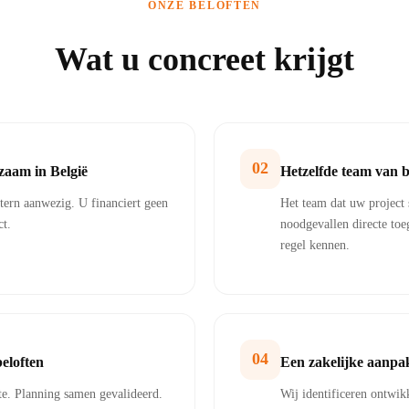
ONZE BELOFTEN
Wat u concreet krijgt
02
dzaam in België
Hetzelfde team van b
ern aanwezig. U financiert geen
Het team dat uw project s
ct.
noodgevallen directe toe
regel kennen.
04
beloften
Een zakelijke aanpak
te. Planning samen gevalideerd.
Wij identificeren ontwik