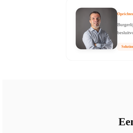
Oprichte
Burgerli
besluitv
Solutio
Een