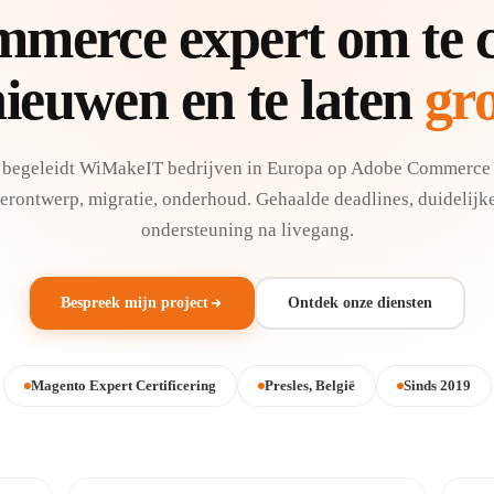
merce expert om te cr
ieuwen en te laten
gr
 begeleidt WiMakeIT bedrijven in Europa op Adobe Commerce
herontwerp, migratie, onderhoud. Gehaalde deadlines, duidelijke
ondersteuning na livegang.
Bespreek mijn project
Ontdek onze diensten
Magento Expert Certificering
Presles, België
Sinds 2019