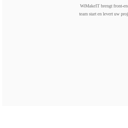
WiMakeIT brengt front-end
team start en levert uw pr