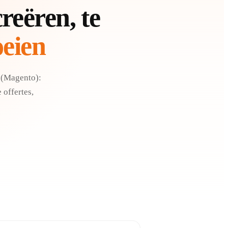
eëren, te
oeien
 (Magento):
 offertes,