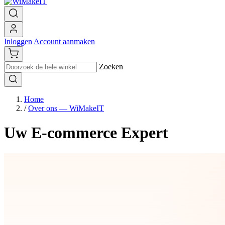
Inloggen
Account aanmaken
Zoeken
Home
/
Over ons — WiMakeIT
Uw E-commerce Expert