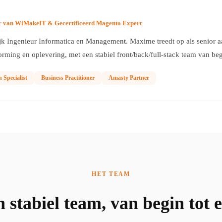
r van WiMakeIT & Gecertificeerd Magento Expert
jk Ingenieur Informatica en Management. Maxime treedt op als senior 
orming en oplevering, met een stabiel front/back/full-stack team van beg
n Specialist
Business Practitioner
Amasty Partner
HET TEAM
 stabiel team, van begin tot 